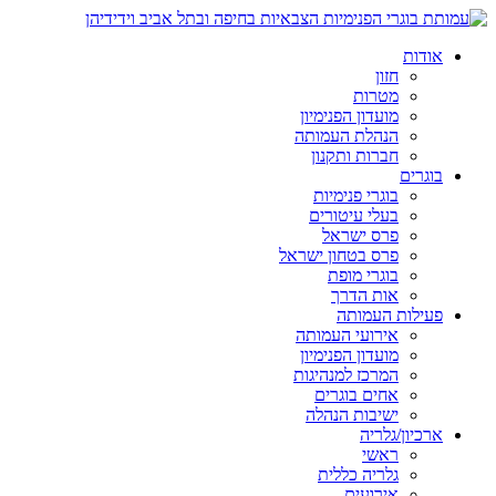
אודות
חזון
מטרות
מועדון הפנימיון
הנהלת העמותה
חברות ותקנון
בוגרים
בוגרי פנימיות
בעלי עיטורים
פרס ישראל
פרס בטחון ישראל
בוגרי מופת
אות הדרך
פעילות העמותה
אירועי העמותה
מועדון הפנימיון
המרכז למנהיגות
אחים בוגרים
ישיבות הנהלה
ארכיון/גלריה
ראשי
גלריה כללית
אירועים