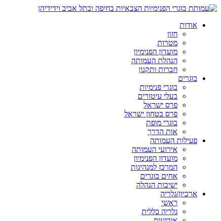
אודות
חזון
מטרות
מועדון הפנימיון
הנהלת העמותה
חברות ותקנון
בוגרים
בוגרי פנימיות
בעלי עיטורים
פרס ישראל
פרס בטחון ישראל
בוגרי מופת
אות הדרך
פעילות העמותה
אירועי העמותה
מועדון הפנימיון
המרכז למנהיגות
אחים בוגרים
ישיבות הנהלה
ארכיון/גלריה
ראשי
גלריה כללית
אירועים