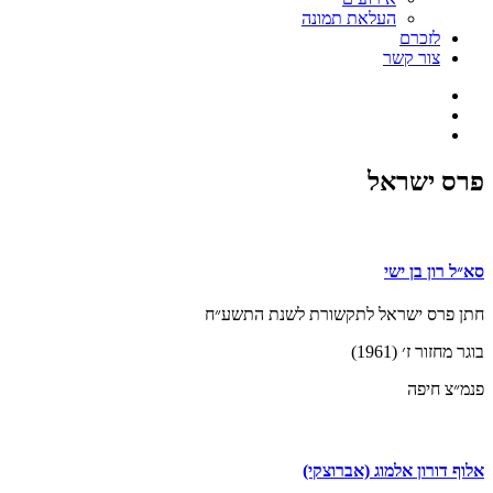
העלאת תמונה
לזכרם
צור קשר
פרס ישראל
סא״ל רון בן ישי
חתן פרס ישראל לתקשורת לשנת התשע״ח
בוגר מחזור ז׳ (1961)
פנמ״צ חיפה
אלוף דורון אלמוג (אברוצקי)