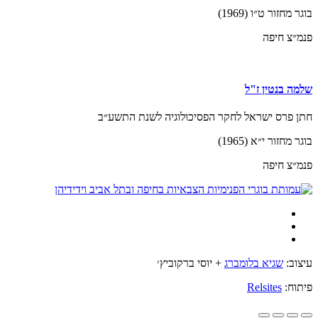
בוגר מחזור ט״ו (1969)
פנמ״צ חיפה
שלמה בנטין ז"ל
חתן פרס ישראל לחקר הפסיכולוגיה לשנת התשע״ב
בוגר מחזור י״א (1965)
פנמ״צ חיפה
עיצוב:
שגיא בלומברג
+ יוסי ברקוביץ׳
פיתוח:
Relsites