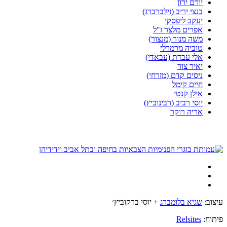
יורם ירון
בנצי יריב (זילברברג)
יעקב ליפסקי
אפרים מלצר ז"ל
משה מנור (מנצור)
טוביה מרמרלי
אלי עבדת (עבאדי)
יאיר צור
ניסים קדם (מזרחי)
חיים קימל
אילן קנטי
יוסי רביב (רבינוביץ)
אריה רוקר
עיצוב:
שגיא בלומברג
+ יוסי ברקוביץ׳
פיתוח:
Relsites