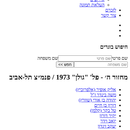
העלאת תמונה
לזכרם
צור קשר
חיפוש בוגרים
שם פרטי
שם משפחה
מחזור ה׳ - פל' "גולן" 1973 / פנמ״צ תל-אביב
אליק אופיר (אלפרוביץ)
משה בינדר ז"ל
יהודה בן אורי (שוורץ)
דורון בן חיים
טל בקר (קלמן)
יקיר דורון
יואב וידר
יעקב זיגדון