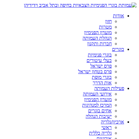
אודות
חזון
מטרות
מועדון הפנימיון
הנהלת העמותה
חברות ותקנון
בוגרים
בוגרי פנימיות
בעלי עיטורים
פרס ישראל
פרס בטחון ישראל
בוגרי מופת
אות הדרך
פעילות העמותה
אירועי העמותה
מועדון הפנימיון
המרכז למנהיגות
אחים בוגרים
ישיבות הנהלה
ארכיון/גלריה
ראשי
גלריה כללית
אירועים