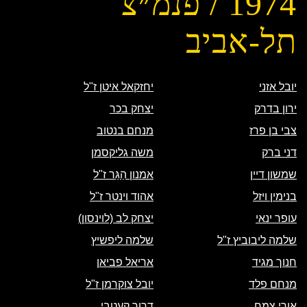
1974 / פנמ״צ
תל-אביב
יובל אזני
יחזקאל איטן ז"ל
ירון בדרק
יצחק בכר
צבי בן פרז
מנחם בנטוב
דני ברק
משה גליקסמן
שמשון דיין
אמנון הַגֵּר ז"ל
בנימין ויזל
אהוד וינטר ז"ל
עופר ינאי
יצחק לב (לוינסון)
שלמה ליבוביץ ז"ל
שלמה ליפשיץ
חנוך מגיד
אריאל פביאן
מנחם פלד
יובל צוקרמן ז"ל
אורי צמח
דרור קעטבי