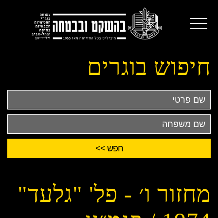
חיפוש בוגרים
שם
פרטי
שם
משפחה
מחזור ו׳ - פל' "גלעד"