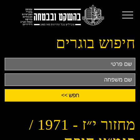
חיפוש בוגרים
שם
פרטי
שם
משפחה
מחזור י״ז - 1971 /