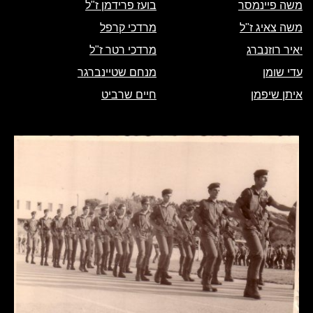
משה פיינמסר
בועז פרידמן ז"ל
משה צאיג ז"ל
מרדכי קרפל
יאיר רוזנברג
מרדכי רטר ז"ל
עדי שומן
מנחם שטיינברגר
איתן שיפמן
חיים שרביט