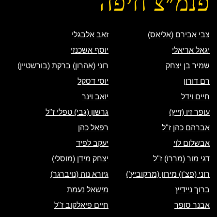
פנמ״צ חיפה
צבי אבירם (אליאס)
זאב אלבגלי
יגאל אריאלי
יוסף אשכנזי
שמיר בן יצחק
רוני (אהרון) ברקת (בורשטיין)
רם דורון
יוסי דסקל
חיים וידל
יואב וינר
עופר זיו (זייץ)
גרשון (גבי) טפלי ז"ל
אברהם כהן ז"ל
רפאל כהן
אבשלום לוי
יעקב לפיד
דגי מור (מררו) ז"ל
יצחק מידן (מוסלי)
רוני (פצ’ו) מירון (מרקוביץ’)
גיורא נוה (נויברגר)
ברוך ניידיץ
מישאל נעמת
אבנר סופר
חיים פיאלקוב ז"ל