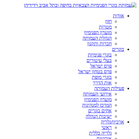
אודות
חזון
מטרות
מועדון הפנימיון
הנהלת העמותה
חברות ותקנון
בוגרים
בוגרי פנימיות
בעלי עיטורים
פרס ישראל
פרס בטחון ישראל
בוגרי מופת
אות הדרך
פעילות העמותה
אירועי העמותה
מועדון הפנימיון
המרכז למנהיגות
אחים בוגרים
ישיבות הנהלה
ארכיון/גלריה
ראשי
גלריה כללית
אירועים