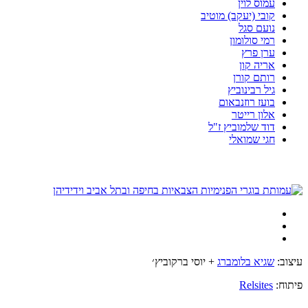
עמוס לוין
קובי (יעקב) מוטיב
נועם סגל
רמי סולומון
ערן פרץ
אריה קון
רותם קורן
גיל רבינוביץ
בועז רוזנבאום
אלון רייטר
דוד שלמוביץ ז"ל
חגי שמואלי
עיצוב:
שגיא בלומברג
+ יוסי ברקוביץ׳
פיתוח:
Relsites