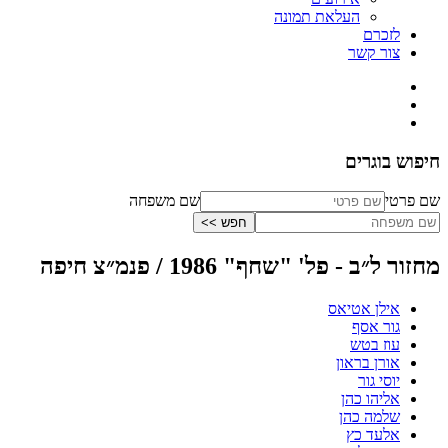
העלאת תמונה
לזכרם
צור קשר
חיפוש בוגרים
שם פרטי
שם משפחה
מחזור ל״ב - פל' "שחף" 1986 / פנמ״צ חיפה
אילן אטיאס
גור אסף
עוז בטש
אורן בראון
יוסי גור
אליהו כהן
שלמה כהן
אלעד כץ