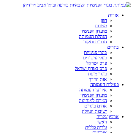
אודות
חזון
מטרות
מועדון הפנימיון
הנהלת העמותה
חברות ותקנון
בוגרים
בוגרי פנימיות
בעלי עיטורים
פרס ישראל
פרס בטחון ישראל
בוגרי מופת
אות הדרך
פעילות העמותה
אירועי העמותה
מועדון הפנימיון
המרכז למנהיגות
אחים בוגרים
ישיבות הנהלה
ארכיון/גלריה
ראשי
גלריה כללית
אירועים