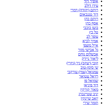
אופיר דוד
עידו דולב
רותם (יהודה) דמרי
דוד טננבאום
רותם כהן
אסף כהן
בועז כוכבי
טל כץ
עופר לב
אמיר לביא
אייל מוצפי
גל אבישי מזור
אבשלום נוחם
ליאור ניידק
קובי (יעקב) ניר (ניזרי)
שי סימן-טוב
עמנואל (עמי) עורקבי
רזיאל עטואר
שמואל פז
דוד פיניאן
מאור קורקין
יניב שטיינברג
יואב שיינקין
תומר שירי