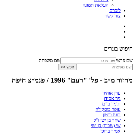
העלאת תמונה
לזכרם
צור קשר
חיפוש בוגרים
שם פרטי
שם משפחה
מחזור מ״ב - פל' "רעם" 1996 / פנמ״צ חיפה
ערן אוחיון
ניר אסידו
תומר בוים
עופר בוסקילה
בועז ביטון
שחר בן ישי ז"ל
שי (שביון) בן ישי
אמיר ברוכי