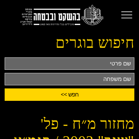
חיפוש בוגרים
שם
פרטי
שם
משפחה
מחזור מ״ח - פל'