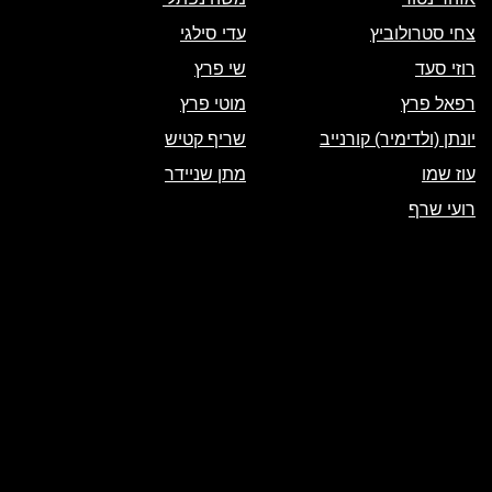
צחי סטרולוביץ
עדי סילגי
רוזי סעד
שי פרץ
רפאל פרץ
מוטי פרץ
יונתן (ולדימיר) קורנייב
שריף קטיש
עוז שמו
מתן שניידר
רועי שרף