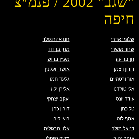
"שגב" 2002 / פנמ״צ
חיפה
שלומי אדרי
חנן אהרנפלד
שחר אושרי
מתן בן דוד
חן בר עוז
מעיין ברוש
דורון ויצמן
אושרי ועקנין
אור ורטהיים
גלעד חמו
אלי טולדנו
אלירן ילוז
עודד יונס
יעקב יצחקי
טל כהן
דורון כהן
אסף לוטן
רועי לירן
דניאל מולר
אלון מרגוליס
אזהר נטור
משה נפתלי