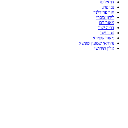
דניאל פז
נבו פרג
הוד פרידלנד
לירון צוברי
מאור רם
דריה שור
זוהר שני
מאור שפירא
נהוראי שמעון שפשא
אלון תירושי