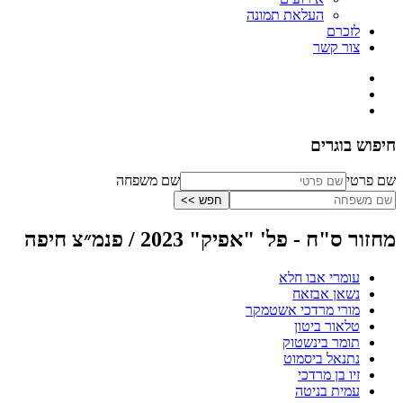
העלאת תמונה
לזכרם
צור קשר
חיפוש בוגרים
שם פרטי
שם משפחה
מחזור ס"ח - פל' "אפיק" 2023 / פנמ״צ חיפה
עומרי אבו חלא
נשאן אבזאח
מורי מרדכי אשטמקר
טלאור ביטון
תומר בינשטוק
נתנאל ביסמוט
זיו בן מרדכי
עמית בניטה