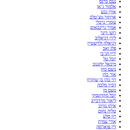
נעם ברנס
אלמור ג’אן
אורן גבע
ארתור גוצ’טלב
עומרי גרבלי
אמיר גרינבאום
רועי דינר
לירן דניאלוב
דניאלה ולרשטיין
פלג זאב
ירין חג’בי
יובל טל
מיכאל יוחננוב
נועם כהן
אור כהן
רוי כהן בן שוקרון
דביר מלכה
נועם מן
יובל מקדונסקי
ליאור מרדכייב
איתן נזרוב
טליה נחום
רון סלע
אורי עמית
דין פוארסה