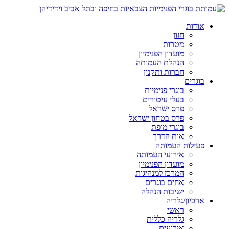
אודות
חזון
מטרות
מועדון הפנימיון
הנהלת העמותה
חברות ותקנון
בוגרים
בוגרי פנימיות
בעלי עיטורים
פרס ישראל
פרס בטחון ישראל
בוגרי מופת
אות הדרך
פעילות העמותה
אירועי העמותה
מועדון הפנימיון
המרכז למנהיגות
אחים בוגרים
ישיבות הנהלה
ארכיון/גלריה
ראשי
גלריה כללית
אירועים