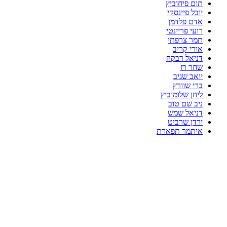
תום פיחוביץ
יובל פיינסקי
אדם פלדמן
רועי פריינטי
תמר צרפתי
אורי קריב
דניאל רבקה
שחר רז
יואב שגיב
ברי שוורץ
ליחן שלומוביץ
ניב שם טוב
דניאל שמש
ירדן שרביט
איתמר תפארת