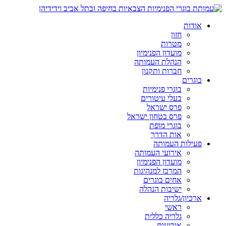
אודות
חזון
מטרות
מועדון הפנימיון
הנהלת העמותה
חברות ותקנון
בוגרים
בוגרי פנימיות
בעלי עיטורים
פרס ישראל
פרס בטחון ישראל
בוגרי מופת
אות הדרך
פעילות העמותה
אירועי העמותה
מועדון הפנימיון
המרכז למנהיגות
אחים בוגרים
ישיבות הנהלה
ארכיון/גלריה
ראשי
גלריה כללית
אירועים