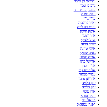
נהוראי בן איבגי
נדב בן עמי
בנימין בר יהודה
עלם גאנם
עידו גורן
יאיר גרינברג
נועם דה לויה
אופק היימן
אור ויצמן
אייל זלצקי
שקד חזיזה
איתי טוינה
גאיה יצחקי
אביה יקונט
אריאל כהן
אלירן כהן
אליהו לנקרי
עמיר מנסור
אוריאן נחמיה
ירון סלמה
ירון סלמה
ארז עזמי
רביד עזרא
דניאל עלי
דפנה עמנואל