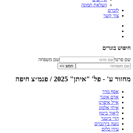
העלאת תמונה
לזכרם
צור קשר
חיפוש בוגרים
שם פרטי
שם משפחה
מחזור ע' - פל' "איתן" 2025 / פנמ״צ חיפה
אסף מדר
אדם אונגר
אייל איפרגן
איתי אלמוג
ליאור ביטון
הדי ביטנר
נועה בירנבוים
עידו בלום