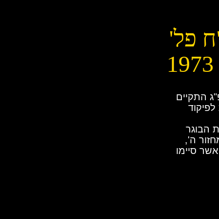
ח פל'
 התשפ"ג התקיים
לפיקוד
 הבוגר
פל' גולן, מחזור ה',
אשר סיימו