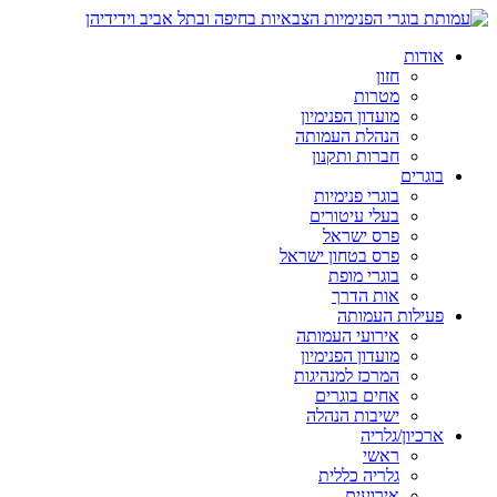
אודות
חזון
מטרות
מועדון הפנימיון
הנהלת העמותה
חברות ותקנון
בוגרים
בוגרי פנימיות
בעלי עיטורים
פרס ישראל
פרס בטחון ישראל
בוגרי מופת
אות הדרך
פעילות העמותה
אירועי העמותה
מועדון הפנימיון
המרכז למנהיגות
אחים בוגרים
ישיבות הנהלה
ארכיון/גלריה
ראשי
גלריה כללית
אירועים