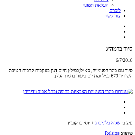
העלאת תמונה
לזכרם
צור קשר
סיור ברמה״ג
6/7/2018
סיור עם בוגר הפנימייה, סא״ל(במיל׳) חיים דנון בעקבות קרבות חטיבת
השיריון 679 במלחמת יום כיפור ברמת הגולן.
עיצוב:
שגיא בלומברג
+ יוסי ברקוביץ׳
פיתוח:
Relsites