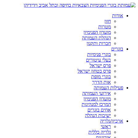
אודות
חזון
מטרות
מועדון הפנימיון
הנהלת העמותה
חברות ותקנון
בוגרים
בוגרי פנימיות
בעלי עיטורים
פרס ישראל
פרס בטחון ישראל
בוגרי מופת
אות הדרך
פעילות העמותה
אירועי העמותה
מועדון הפנימיון
המרכז למנהיגות
אחים בוגרים
ישיבות הנהלה
ארכיון/גלריה
ראשי
גלריה כללית
אירועים