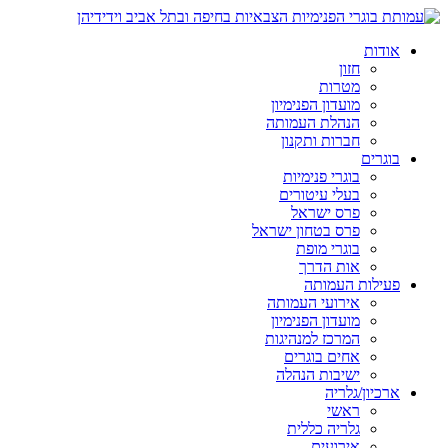
אודות
חזון
מטרות
מועדון הפנימיון
הנהלת העמותה
חברות ותקנון
בוגרים
בוגרי פנימיות
בעלי עיטורים
פרס ישראל
פרס בטחון ישראל
בוגרי מופת
אות הדרך
פעילות העמותה
אירועי העמותה
מועדון הפנימיון
המרכז למנהיגות
אחים בוגרים
ישיבות הנהלה
ארכיון/גלריה
ראשי
גלריה כללית
אירועים