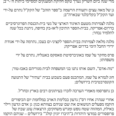
מדי שנה ביום השריון נערך טקס חלוקת המענקים למסיימי כיתות ח’-י”ב;
גן של מאה עצים ותעודת הרשמה ב”ספר הזהב” של הקק”ל נתרם על-ידי
ועד הקק”ל בקליבלנד שבארה”ב;
מלגה לצמיתות מטעם האיגוד הארצי של נשי בית-הכנסת הפרוגרסיביים
בדרום-אפריקה, בבית-הספר התיכון ליאו-בק בחיפה, ניתנת בכל שנה
לתלמיד נבחר;
מלגה מלאה לצמיתות בבית-הספר לקציני-ים בעכו, נתרמה על-ידי אגודת
ידידי החבל הימי בדרום אפריקה;
פרס מחקר על שמו באוניברסיטת סאסקס באנגליה, נתרם על ידי
משפחתו;
“נוה-אדם”, השם אותו נתנו בני המשפחה לבית מגוריהם באבו-טור;
חוג לגמרא על שמו, המתכנס פעם בשבוע בבית “עתיד” של התנועה
הקונסרבטיבית בירושלים;
כן נתפרסמו מאמרי הערכה לזכרו בעיתונים רבים בארץ ובחו”ל.
אחרי שנהרג אחיו רס”ן גדעון בבלימת האויב במלחמת יום הכיפורים
הוקמו מפעלים הנושאים את שם שניהם בצוותא כגון: גן אדם וגדעון ויילר
באילת, המהווה שטח נופש ומגרש משחקים; הרצאות עונג שבת של
פרופסורים במדעי היהדות ב”היברו יוניון קולג'” בירושלים – שניהם הוקמו