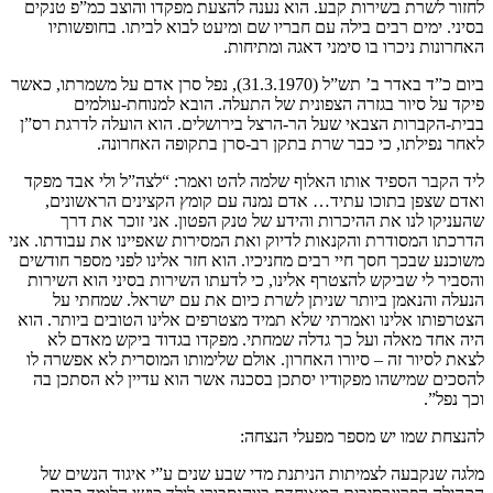
לחזור לשרת בשירות קבע. הוא נענה להצעת מפקדו והוצב כמ”פ טנקים
בסיני. ימים רבים בילה עם חבריו שם ומיעט לבוא לביתו. בחופשותיו
האחרונות ניכרו בו סימני דאגה ומתיחות.
ביום כ”ד באדר ב’ תש”ל (31.3.1970), נפל סרן אדם על משמרתו, כאשר
פיקד על סיור בגזרה הצפונית של התעלה. הובא למנוחת-עולמים
בבית-הקברות הצבאי שעל הר-הרצל בירושלים. הוא הועלה לדרגת רס”ן
לאחר נפילתו, כי כבר שרת בתקן רב-סרן בתקופה האחרונה.
ליד הקבר הספיד אותו האלוף שלמה להט ואמר: “לצה”ל ולי אבד מפקד
ואדם שצפן בתוכו עתיד… אדם נמנה עם קומץ הקצינים הראשונים,
שהעניקו לנו את ההיכרות והידע של טנק הפטון. אני זוכר את דרך
הדרכתו המסודרת והקנאות לדיוק ואת המסירות שאפיינו את עבודתו. אני
משוכנע שבכך חסך חיי רבים מחניכיו. הוא חזר אלינו לפני מספר חודשים
והסביר לי שביקש להצטרף אלינו, כי לדעתו השירות בסיני הוא השירות
הנעלה והנאמן ביותר שניתן לשרת כיום את עם ישראל. שמחתי על
הצטרפותו אלינו ואמרתי שלא תמיד מצטרפים אלינו הטובים ביותר. הוא
היה אחד מאלה ועל כך גדלה שמחתי. מפקדו בגדוד ביקש מאדם לא
לצאת לסיור זה – סיורו האחרון. אולם שלימותו המוסרית לא אפשרה לו
להסכים שמישהו מפקודיו יסתכן בסכנה אשר הוא עדיין לא הסתכן בה
וכך נפל”.
להנצחת שמו יש מספר מפעלי הנצחה:
מלגה שנקבעה לצמיתות הניתנת מדי שבע שנים ע”י איגוד הנשים של