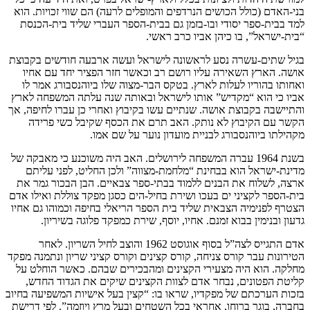
בני-האדם (כולל הכושים הנרדפים והמופלים לרעה) הם שווי זכויות. הוא
למד בבית-ספר יסודי ובו-בזמן גם בבית-הספר העברי שליד בית-הכנסת
“בית-ישראל”, בו כיהן אביו כרב ראשי.
בגיל שתים-עשרה נסע לראשונה לישראל ועשה ארבעה חודשים בקבוצת
אושה. הארץ השאירה עליו רושם רב וכאשר חזר הפציר יחד עם אחיו
ואחותו בהוריו לעלות לארץ. בטקס הבר-מצוה שלו ביוהנסבורג אמר לו
אביו כי הוא “מקדיש” אותו לישראל ובאותה שנה עלתה המשפחה לארץ
והתיישבה בקבוצת אושה. שנתיים עשו בקיבוץ ואחרי כן עברו לחיפה, אך
הקשר עם הקיבוץ לא נותק. האב תרם את הכסף שקיבל כשי פרידה
מקהילתו ביוהנסבורג לבניית מועדון נוער על שם אמו.
בשנת 1964 עברה המשפחה לירושלים. האב היה משוכנע כי מאבקה של
מדינת-ישראל הוא בבחינת “מלחמת-מצווה” ולכן החליט, לפני עליתם
ארצה, לשלוח את הבנים ללמוד בבתי-ספר צבאיים. הבן הבכור גמר את
בית-הספר לקציני ים בעכו ושירת בחיל-הים כסגן מפקד צוללת ואילו אדם
הצטרף לפנימיה הצבאית שליד בית הספר הריאלי בחיפה וכמוהו גם אחיו
גדעון ובנימין בבוא זמנם. אחיו, יוסף, שירת כמפקד פלוגה בשיריון.
אדם התגייס לצה”ל בסוף אוגוסט 1962 והוצב לחיל השריון. לאחר
הטירונות עבר קורס צניחה, קורס קצינים וקורס קציני שריון ונתמנה מפקד
מחלקה. הוא היה מצעירי הקצינים ומהבכירים שבהם. כאשר הוחלט על
קליטת הפטונים, נבחר אדם לצוות הקצינים שיקים את הגדוד החדש,
בזכות הערכתם של מפקדיו, שראו בו: “קצין בעל אישיות המשפיעה בחיוב
בחברה, בוגר ברוחו, אחראי בכל השטחים ובעל מרץ ויוזמה”. לפי דרישת