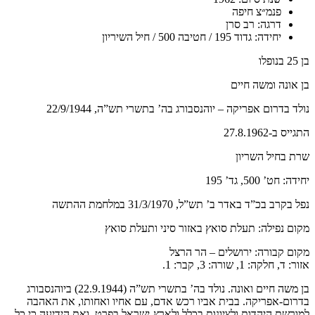
פנמ״צ חיפה
דרגה: רב סרן
יחידה: גדוד 195 / חטיבה 500 / חיל השיריון
בן 25 בנופלו
בן אונה ומשה חיים
נולד בדרום אפריקה – יוהנסבורג
בה’ בתשרי תש”ה, 22/9/1944
התגייס ב-27.8.1962
שרת בחיל השריון
יחידה: חט’ 500, גד’ 195
נפל בקרב
בכ”ד באדר ב’ תש”ל, 31/3/1970
במלחמת ההתשה
מקום נפילה: תעלת סואץ
באזור סיני ותעלת סואץ
מקום קבורה: ירושלים – הר הרצל
אזור: ד, חלקה: 1, שורה: 3, קבר: 1.
בן משה חיים ואונה. נולד בה’ בתשרי תש”ה (22.9.1944) ביוהנסבורג
בדרום-אפריקה. בבית אביו רכש אדם, עם אחיו ואחותו, את האהבה
למורשת היהדות ולציונות בכלל ולארץ-ישראל בפרט, ואת הידיעה כי כל