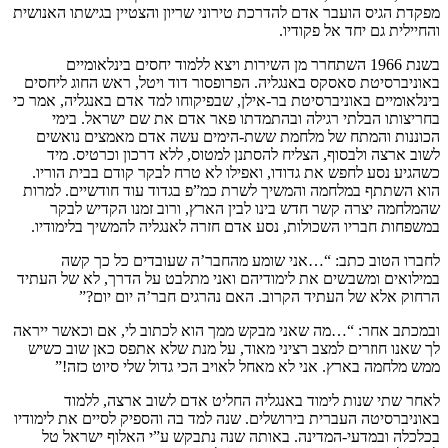
מפקדת הגיס הועבר אדם להדרכת טירוני שריון והצטיין בגישתו האנושית
והחיילית גם יחד אל פקודיו.
בשנת 1966 השתחרר מן השירות ויצא ללמוד יחסים בינלאומיים
באוניברסיטת סאסקס באנגליה. הפרופסור דוד ויטל, ראש החוג ליחסים
בינלאומיים באוניברסיטת בר-אילן, שבפיקוחו למד אדם באנגליה, אמר כי
בחריצותו הבלתי רגילה ובהתמדתו פאר אדם את שם ישראל. בימי
הכוננות והמתח של מלחמת ששת-הימים עשה אדם מאמצים נואשים
לשוב ארצה ולבסוף, הצליח להסתנן למטוס, ללא דרכון וכרטיס. מיד
כשהגיע נסע לחפש את גדודו, ואפילו לא טרח לבקר קודם בבית הוריו.
הוא השתתף במלחמה והמשיך לשרת כמ”פ בגדוד עוד חודשיים. למרות
שהמלחמה יצרה קשר חדש בינו לבין הארץ, ורוב זמנו הקדיש לבקר
במשפחות חבריו השכולות, נסע אדם חזרה לאנגליה להמשיך בלימודיו.
לחברו הטוב כתב: “…אני שומע מהחבר’ה שעובדים כל כך קשה
במילואים ומשבשים את לימודיהם ואני מתלבט על הדרך, לא של העתיד
הרחוק אלא של העתיד הקרוב. האם נהרגים חבר’ה יום יום?”
ובמכתב אחר: “…מה שאני מבקש ממך הוא לכתוב לי, אם וכאשר ייראה
לך שאנו חוזרים למצב רציני מאוד, על מנת שלא אתפס כאן שוב כשיש
ממש מלחמה בארץ. אני לא מאחל לאויב הכי גדול שלי סיוט כזה!”
לאחר שתי שנות לימוד באנגליה החליט אדם לשוב ארצה, ללמוד
באוניברסיטה העברית בירושלים. שנה למד בה והספיק לסיים את לימודיו
בכלכלה ובמדעי-המדינה. באותה שנה נתבקש ע”י האלוף ישראל טל