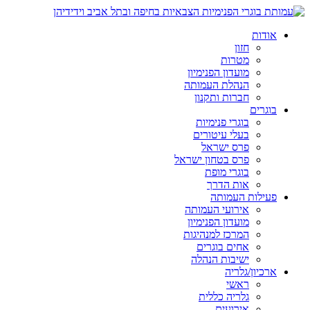
אודות
חזון
מטרות
מועדון הפנימיון
הנהלת העמותה
חברות ותקנון
בוגרים
בוגרי פנימיות
בעלי עיטורים
פרס ישראל
פרס בטחון ישראל
בוגרי מופת
אות הדרך
פעילות העמותה
אירועי העמותה
מועדון הפנימיון
המרכז למנהיגות
אחים בוגרים
ישיבות הנהלה
ארכיון/גלריה
ראשי
גלריה כללית
אירועים