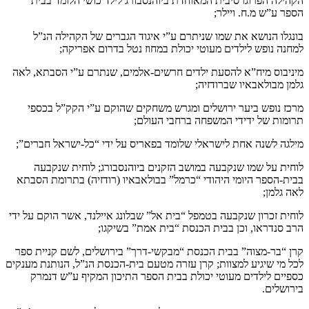
הקהילה הפרוגרסיבית המאוחדת ביוהנסבורג לילד כושי הלומד בבית
הספר ע”ש מ.ח. ויילר;
בונגלו הנושא את שמו שניתרם ע”י איגוד הגברים של הקהילה הנ”ל
למחנה נופש לילדים מעוטי יכולת במחוז נטל בדרום אפריקה;
מיניבוס מיח”א להסעת ילדים חרשים-אלמים, שנתרם ע”י הסבתא, לאה
גלמן מבולאבאיו שברודזיה;
מרכז נופש ביער ירושלים ומגרש משחקים שהוקם ע”י הקק”ל בכספי
תרומות של ידידי המשפחה ברחבי העולם;
מילגה לשנה אחת לישראלי שלומד בפאריס על ידי “כל-ישראל חברים”;
לוחית על שמו שנקבעה במושב הזקנים ביוהנסבורג; לוחית שנקבעה
בבית-הספר היומי היהודי “כרמל” בבולאבאיו (רודזיה) בתרומת הסבתא
לאה גלמן;
לוחית זכרון שנקבעה בטמפל “בית אל” שבלונג איילנד, אשר הוקם על ידי
הרב סנדראו, וכן בבית הכנסת “בית אמת” בשיקגו;
קרן “בר-מצוה” בבית הכנסת “מבקשי-דרך” בירושלים, לשם קניית ספר
לכל מי שיגיע למצוות; קרן עזרה מטעם בית-הכנסת הנ”ל, הנותנת מענקים
כספיים לילדים מעוטי יכולת בבית הספר התיכון המקיף ע”ש דנמרק
בירושלים.