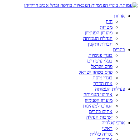
אודות
חזון
מטרות
מועדון הפנימיון
הנהלת העמותה
חברות ותקנון
בוגרים
בוגרי פנימיות
בעלי עיטורים
פרס ישראל
פרס בטחון ישראל
בוגרי מופת
אות הדרך
פעילות העמותה
אירועי העמותה
מועדון הפנימיון
המרכז למנהיגות
אחים בוגרים
ישיבות הנהלה
ארכיון/גלריה
ראשי
גלריה כללית
אירועים