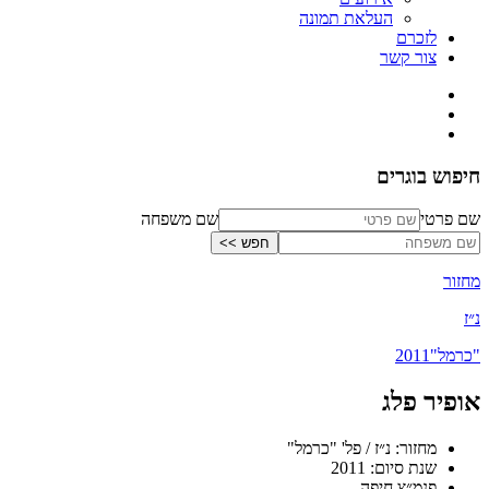
העלאת תמונה
לזכרם
צור קשר
חיפוש בוגרים
שם פרטי
שם משפחה
מחזור
נ״ז
"כרמל"
2011
אופיר פלג
מחזור: נ״ז / פל' "כרמל"
שנת סיום: 2011
פנמ״צ חיפה