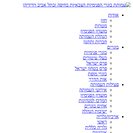
אודות
חזון
מטרות
מועדון הפנימיון
הנהלת העמותה
חברות ותקנון
בוגרים
בוגרי פנימיות
בעלי עיטורים
פרס ישראל
פרס בטחון ישראל
בוגרי מופת
אות הדרך
פעילות העמותה
אירועי העמותה
מועדון הפנימיון
המרכז למנהיגות
אחים בוגרים
ישיבות הנהלה
ארכיון/גלריה
ראשי
גלריה כללית
אירועים