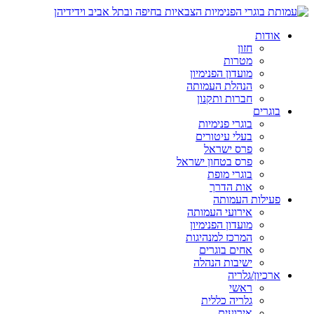
אודות
חזון
מטרות
מועדון הפנימיון
הנהלת העמותה
חברות ותקנון
בוגרים
בוגרי פנימיות
בעלי עיטורים
פרס ישראל
פרס בטחון ישראל
בוגרי מופת
אות הדרך
פעילות העמותה
אירועי העמותה
מועדון הפנימיון
המרכז למנהיגות
אחים בוגרים
ישיבות הנהלה
ארכיון/גלריה
ראשי
גלריה כללית
אירועים