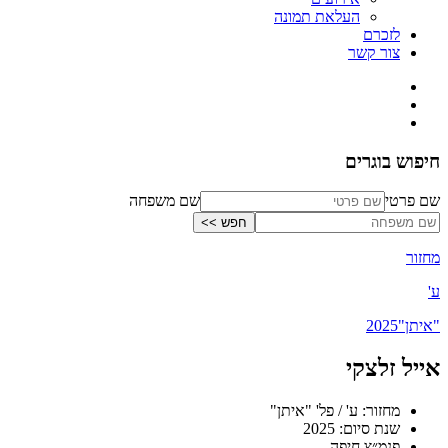
העלאת תמונה
לזכרם
צור קשר
חיפוש בוגרים
שם פרטי
שם משפחה
מחזור
ע'
"איתן"
2025
אייל זלצקי
מחזור: ע' / פל' "איתן"
שנת סיום: 2025
פנמ״צ חיפה