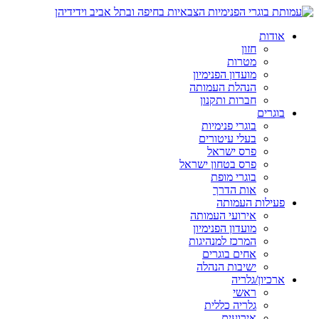
אודות
חזון
מטרות
מועדון הפנימיון
הנהלת העמותה
חברות ותקנון
בוגרים
בוגרי פנימיות
בעלי עיטורים
פרס ישראל
פרס בטחון ישראל
בוגרי מופת
אות הדרך
פעילות העמותה
אירועי העמותה
מועדון הפנימיון
המרכז למנהיגות
אחים בוגרים
ישיבות הנהלה
ארכיון/גלריה
ראשי
גלריה כללית
אירועים