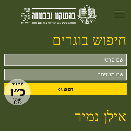
חיפוש בוגרים
שם
פרטי
שם
משפחה
מחזור
כ״ו
"יונתן"
1980
אילן נמיר