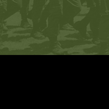
עיצוב:
שגיא בלומברג
+ יוסי ברקוביץ׳
פיתוח:
Relsites