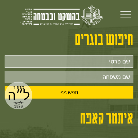
חיפוש בוגרים
שם
פרטי
שם
משפחה
מחזור
ל״ה
"לביא"
1989
איתמר קאפח