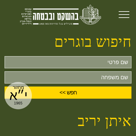
חיפוש בוגרים
שם
פרטי
שם
משפחה
מחזור
י״א
1965
איתן יריב