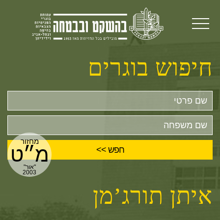
חיפוש בוגרים
שם
פרטי
שם
משפחה
מחזור
מ״ט
"אור"
2003
איתן תורג’מן