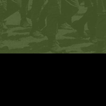
עיצוב:
שגיא בלומברג
+ יוסי ברקוביץ׳
פיתוח:
Relsites