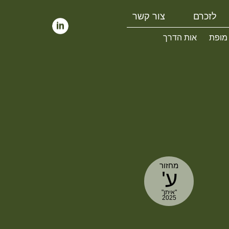
לזכרם
צור קשר
 מופת
אות הדרך
מחזור
ע'
"איתן"
2025