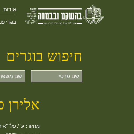
אודות
בוגרי פנ
חיפוש בוגרים
שם
שם
פרטי
משפחה
אלירן כ
מחזור: ע' / פל' "אית