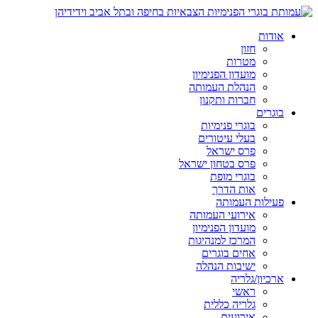
אודות
חזון
מטרות
מועדון הפנימיון
הנהלת העמותה
חברות ותקנון
בוגרים
בוגרי פנימיות
בעלי עיטורים
פרס ישראל
פרס בטחון ישראל
בוגרי מופת
אות הדרך
פעילות העמותה
אירועי העמותה
מועדון הפנימיון
המרכז למנהיגות
אחים בוגרים
ישיבות הנהלה
ארכיון/גלריה
ראשי
גלריה כללית
אירועים