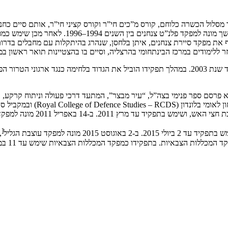
ץ בפלנ”ט צנחנים ועבר מסלול הכשרה כלוחם, קורס מ”כים חי”ר וקורס קציני חי”ר, אותם
ודיו, לאחר שנקרא להחליף את מפקד סיירת צנחנים, איתן בלחסן, שנהרג בהיתקלות עם מח
בשנת 2002 הועלה לדרגת סא”ל ומונה למפקד גדוד 890, ושימש בתפקיד עד שנת 2003. במהלך תפקידו הו
 שומרון. בהוא פרסם ספר פנימי בצה”ל, “עיר מבצר”, המתעד דרכי פעולה וניתוח 
[