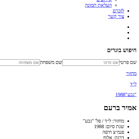
העלאת תמונה
לזכרם
צור קשר
חיפוש בוגרים
שם פרטי
שם משפחה
מחזור
ל״ד
"גבע"
1988
אמיר ברעם
מחזור: ל״ד / פל' "גבע"
שנת סיום: 1988
פנמ״צ חיפה
דרגה: אלוף