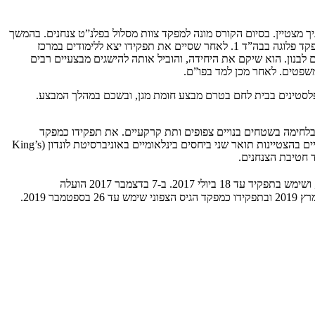
 סיים כחניך מצטיין. בסיום הקורס מונה למפקד צוות מסלול בפלנ”ט צנחנים. בהמשך
שימש כסגן מפקד הפלוגה. בשנת 1992 מונה למפקד פלוגה בגדוד 890. בהמשך מונה למפקד פלנ”ט צנחנים בין השנים 1994–1996. לאחר מכן שימש כמפקד פלוגה בבה”ד 1. לאחר שסיים את תפקידו יצא ללימודים במרכז
בלים בדרום לבנון. הוא שיקם את היחידה, והוביל אותה להישגים מבצעיים רבים
ביל את הגדוד בלחימה כנגד ארגוני הטרור הפלסטינים בבית לחם בטרם מבצע חומת מגן, ובשכם במהלך המבצע.
קרקע, בלחימה בשטחים בנויים צפופים ותת קרקעיים. את תפקידו כמפקד
החטיבה סיים בשנת 2008. לאחר מכן יצא ללימודים בקולג’ המלכותי לביטחון לאומי בלונדון (Royal College of Defence Studies – RCDS) ובמקביל סיים בהצטיינות תואר שני ביחסים בינלאומיים באוניברסיטת לונדון (King’s
, ושימש בתפקיד עד 18 ביולי 2017. ב-7 בדצמבר 2017 הועלה
לדרגת אלוף ומונה למפקד הגיס הצפוני וב-3 בינואר 2018 מונה במקביל למפקד המכללות הצבאיות. בתפקידו כמפקד המכללות הצבאיות שימש עד 11 במרץ 2019 ובתפקידו כמפקד הגיס הצפוני שימש עד 26 בספטמבר 2019.