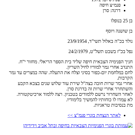
פנמ״צ חיפה
דרגה: סרן
בן 25 בנופלו
בן שושנה ויוסף
נולד בכ”ה באלול תשי”ד, 23/9/1954
נפל בכ”ז בשבט תשל”ט, 24/2/1979
חניך הפנימיה הצבאית חיפה שליד בית הספר הריאלי. מחזור י”ח.
התנדב אחרי גמר למודיו לחיל השריון.
לחם במלחמת יום-כפור בסיני וצלח את התעלה. שהה במצרים עד גמר
הקרבות.
אחרי גמר שרות חובה בצה”ל שירת עוד שלוש שנים בצבא הקבע
והשתחרר אחרי שרות זה בדרגת סרן.
לאחר השחרור נרשם ללמודים בטכניון. רצה ללמוד ארכיטקטורה.
לא עמדו לו כוחותיו להמשיך בלימודיו.
מת בנסיבות טראגיות.
לאתר הנצחת בוגרי פנמ"צ >>