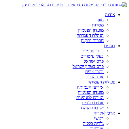
אודות
חזון
מטרות
מועדון הפנימיון
הנהלת העמותה
חברות ותקנון
בוגרים
בוגרי פנימיות
בעלי עיטורים
פרס ישראל
פרס בטחון ישראל
בוגרי מופת
אות הדרך
פעילות העמותה
אירועי העמותה
מועדון הפנימיון
המרכז למנהיגות
אחים בוגרים
ישיבות הנהלה
ארכיון/גלריה
ראשי
גלריה כללית
אירועים