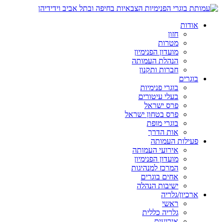
אודות
חזון
מטרות
מועדון הפנימיון
הנהלת העמותה
חברות ותקנון
בוגרים
בוגרי פנימיות
בעלי עיטורים
פרס ישראל
פרס בטחון ישראל
בוגרי מופת
אות הדרך
פעילות העמותה
אירועי העמותה
מועדון הפנימיון
המרכז למנהיגות
אחים בוגרים
ישיבות הנהלה
ארכיון/גלריה
ראשי
גלריה כללית
אירועים