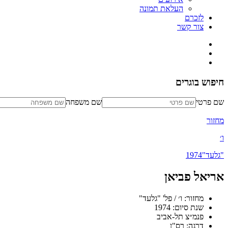
העלאת תמונה
לזכרם
צור קשר
חיפוש בוגרים
שם פרטי
שם משפחה
מחזור
ו׳
"גלעד"
1974
אריאל פביאן
מחזור: ו׳ / פל' "גלעד"
שנת סיום: 1974
פנמ״צ תל-אביב
דרגה: רס"ן