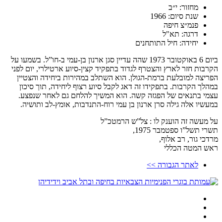
מחזור: י״ב
שנת סיום: 1966
פנמ״צ חיפה
דרגה: תא"ל
יחידה: חיל התותחנים
ביום 6 באוקטובר 1973 שהה עדיין סגן ארנון בן-עמי ב-חו”ל. בשמעו על
הקרבות חזר לארץ והצטרף לגדוד בתפקיד קצין-סיוע ארטילרי, יום לפני
הפריצה למובלעת ברמת-הגולן. הוא השתלב במהירות ביחידה והצטיין
במהלך הקרבות. בתפקידו זה דאג לקבל סיוע רצוף ליחידה, תוך סיכון
עצמי בתנאים של הפגזה קשה. הוא המשיך להלחם גם לאחר שנפצע.
במעשיו אלה גילה סרן ארנון בן עמי רוח-התנדבות, אומץ-לב ותושיה.
על מעשה זה הוענק לו : צל”ש הרמטכ”ל
תשרי תשל”ו ספטמבר 1975,
מרדכי גור, רב אלוף,
ראש המטה הכללי
לאתר הגבורה >>