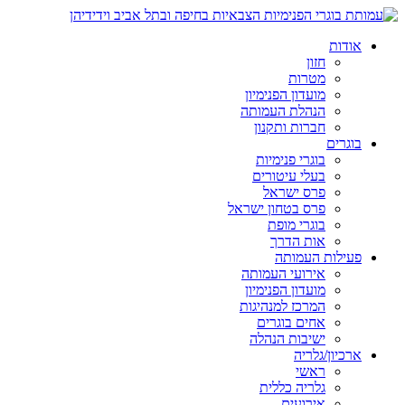
אודות
חזון
מטרות
מועדון הפנימיון
הנהלת העמותה
חברות ותקנון
בוגרים
בוגרי פנימיות
בעלי עיטורים
פרס ישראל
פרס בטחון ישראל
בוגרי מופת
אות הדרך
פעילות העמותה
אירועי העמותה
מועדון הפנימיון
המרכז למנהיגות
אחים בוגרים
ישיבות הנהלה
ארכיון/גלריה
ראשי
גלריה כללית
אירועים