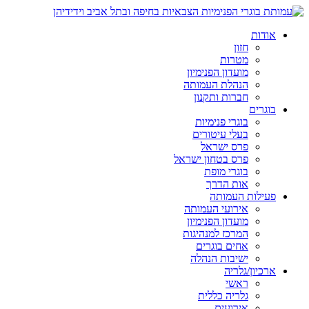
אודות
חזון
מטרות
מועדון הפנימיון
הנהלת העמותה
חברות ותקנון
בוגרים
בוגרי פנימיות
בעלי עיטורים
פרס ישראל
פרס בטחון ישראל
בוגרי מופת
אות הדרך
פעילות העמותה
אירועי העמותה
מועדון הפנימיון
המרכז למנהיגות
אחים בוגרים
ישיבות הנהלה
ארכיון/גלריה
ראשי
גלריה כללית
אירועים