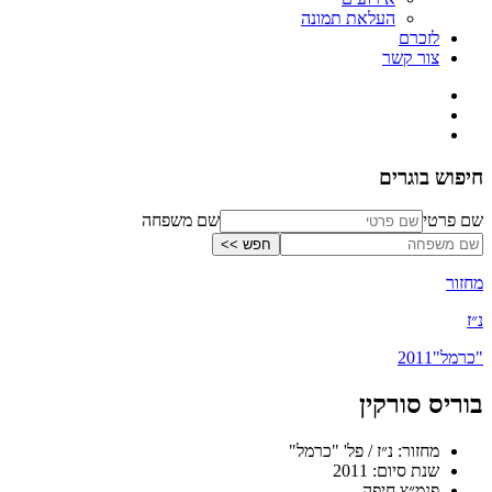
העלאת תמונה
לזכרם
צור קשר
חיפוש בוגרים
שם פרטי
שם משפחה
מחזור
נ״ז
"כרמל"
2011
בוריס סורקין
מחזור: נ״ז / פל' "כרמל"
שנת סיום: 2011
פנמ״צ חיפה