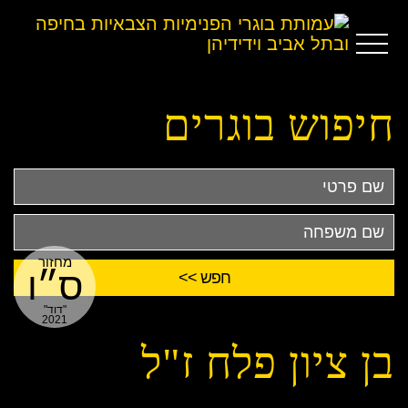
חיפוש בוגרים
שם
פרטי
שם
משפחה
מחזור
ס״ו
"דוד"
2021
בן ציון פלח ז"ל