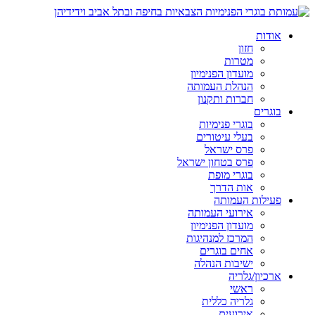
אודות
חזון
מטרות
מועדון הפנימיון
הנהלת העמותה
חברות ותקנון
בוגרים
בוגרי פנימיות
בעלי עיטורים
פרס ישראל
פרס בטחון ישראל
בוגרי מופת
אות הדרך
פעילות העמותה
אירועי העמותה
מועדון הפנימיון
המרכז למנהיגות
אחים בוגרים
ישיבות הנהלה
ארכיון/גלריה
ראשי
גלריה כללית
אירועים