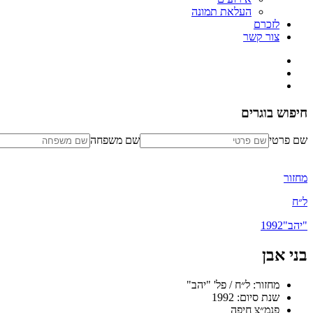
העלאת תמונה
לזכרם
צור קשר
חיפוש בוגרים
שם פרטי
שם משפחה
מחזור
ל״ח
"יהב"
1992
בני אבן
מחזור: ל״ח / פל' "יהב"
שנת סיום: 1992
פנמ״צ חיפה