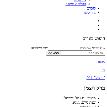
העלאת תמונה
לזכרם
צור קשר
חיפוש בוגרים
שם פרטי
שם משפחה
מחזור
נ״ז
"כרמל"
2011
ברק ויצמן
מחזור: נ״ז / פל' "כרמל"
שנת סיום: 2011
פנמ״צ חיפה