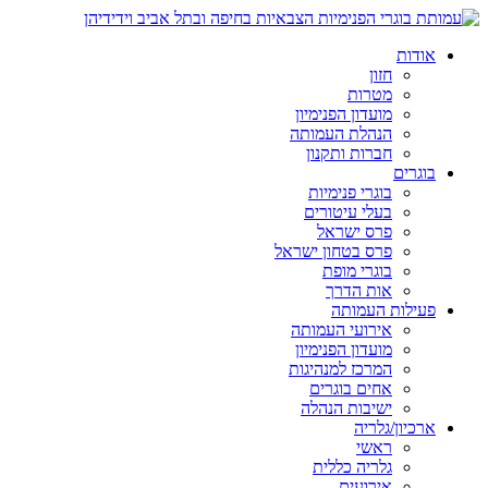
אודות
חזון
מטרות
מועדון הפנימיון
הנהלת העמותה
חברות ותקנון
בוגרים
בוגרי פנימיות
בעלי עיטורים
פרס ישראל
פרס בטחון ישראל
בוגרי מופת
אות הדרך
פעילות העמותה
אירועי העמותה
מועדון הפנימיון
המרכז למנהיגות
אחים בוגרים
ישיבות הנהלה
ארכיון/גלריה
ראשי
גלריה כללית
אירועים