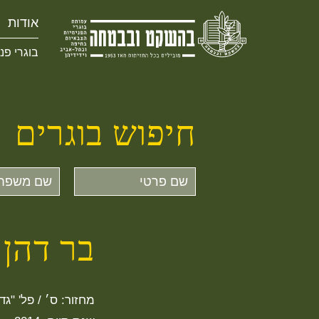
אודות
בוגרי פנ
חיפוש בוגרים
שם
שם
פרטי
משפחה
בר דהן
מחזור: ס׳ / פל' "גדע