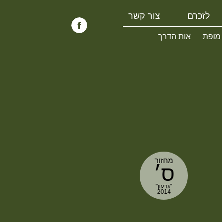
לזכרם
צור קשר
 מופת
אות הדרך
מחזור
ס׳
"גדעון"
2014