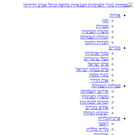
אודות
חזון
מטרות
מועדון הפנימיון
הנהלת העמותה
חברות ותקנון
בוגרים
בוגרי פנימיות
בעלי עיטורים
פרס ישראל
פרס בטחון ישראל
בוגרי מופת
אות הדרך
פעילות העמותה
אירועי העמותה
מועדון הפנימיון
המרכז למנהיגות
אחים בוגרים
ישיבות הנהלה
ארכיון/גלריה
ראשי
גלריה כללית
אירועים