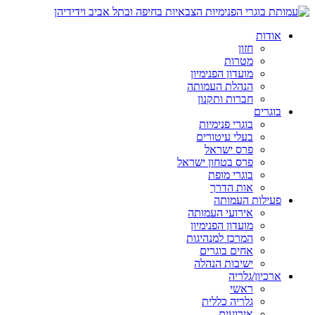
אודות
חזון
מטרות
מועדון הפנימיון
הנהלת העמותה
חברות ותקנון
בוגרים
בוגרי פנימיות
בעלי עיטורים
פרס ישראל
פרס בטחון ישראל
בוגרי מופת
אות הדרך
פעילות העמותה
אירועי העמותה
מועדון הפנימיון
המרכז למנהיגות
אחים בוגרים
ישיבות הנהלה
ארכיון/גלריה
ראשי
גלריה כללית
אירועים