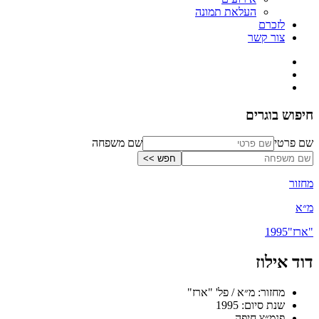
העלאת תמונה
לזכרם
צור קשר
חיפוש בוגרים
שם פרטי
שם משפחה
מחזור
מ״א
"ארז"
1995
דוד אילוז
מחזור: מ״א / פל' "ארז"
שנת סיום: 1995
פנמ״צ חיפה