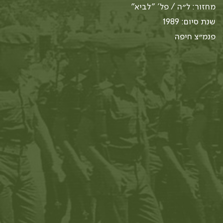
מחזור: ל״ה / פל' "לביא"
שנת סיום: 1989
פנמ״צ חיפה