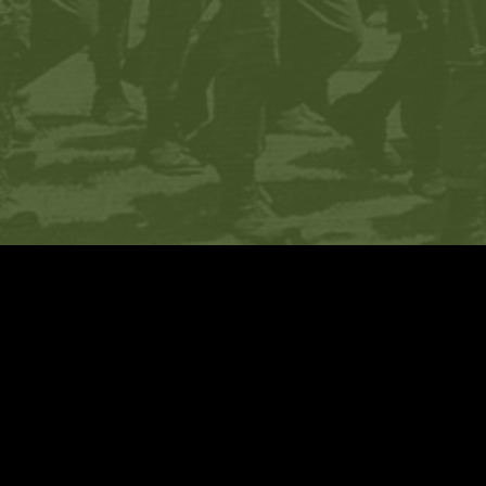
עיצוב:
שגיא בלומברג
+ יוסי ברקוביץ׳
פיתוח:
Relsites