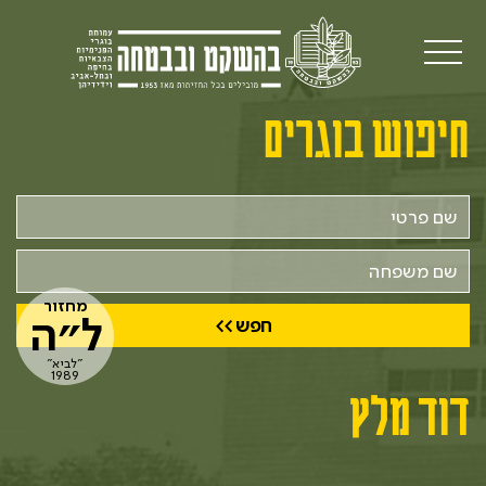
חיפוש בוגרים
שם
פרטי
שם
משפחה
מחזור
ל״ה
"לביא"
1989
דוד מלץ