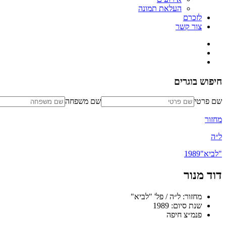
העלאת תמונה
לזכרם
צור קשר
חיפוש בוגרים
שם פרטי
שם משפחה
מחזור
ל״ה
"לביא"
1989
דוד מנור
מחזור: ל״ה / פל' "לביא"
שנת סיום: 1989
פנמ״צ חיפה