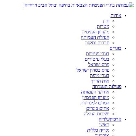
אודות
חזון
מטרות
מועדון הפנימיון
הנהלת העמותה
חברות ותקנון
בוגרים
בוגרי פנימיות
בעלי עיטורים
פרס ישראל
פרס בטחון ישראל
בוגרי מופת
אות הדרך
פעילות העמותה
אירועי העמותה
מועדון הפנימיון
המרכז למנהיגות
אחים בוגרים
ישיבות הנהלה
ארכיון/גלריה
ראשי
גלריה כללית
אירועים