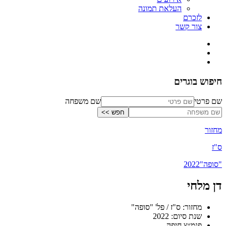
העלאת תמונה
לזכרם
צור קשר
חיפוש בוגרים
שם פרטי
שם משפחה
מחזור
ס"ז
"סופה"
2022
דן מלחי
מחזור: ס"ז / פל' "סופה"
שנת סיום: 2022
פנמ״צ חיפה