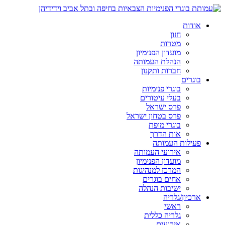
אודות
חזון
מטרות
מועדון הפנימיון
הנהלת העמותה
חברות ותקנון
בוגרים
בוגרי פנימיות
בעלי עיטורים
פרס ישראל
פרס בטחון ישראל
בוגרי מופת
אות הדרך
פעילות העמותה
אירועי העמותה
מועדון הפנימיון
המרכז למנהיגות
אחים בוגרים
ישיבות הנהלה
ארכיון/גלריה
ראשי
גלריה כללית
אירועים