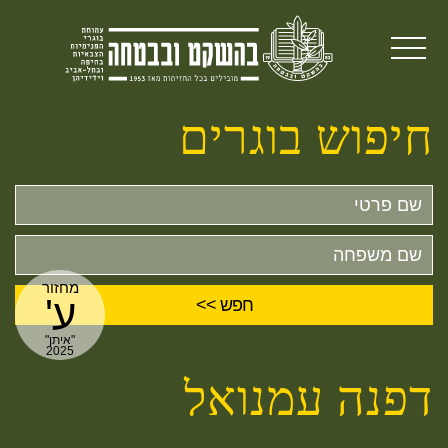
חיפוש בוגרים
שם
פרטי
שם
משפחה
מחזור
ע'
"איתן"
2025
דפנה עמנואל