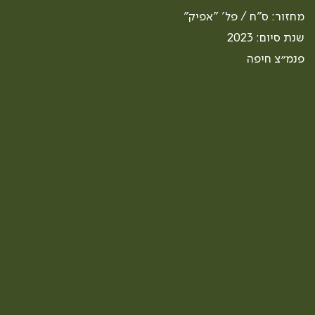
מחזור: ס"ח / פל' "אפיק"
שנת סיום: 2023
פנמ״צ חיפה