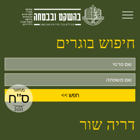
חיפוש בוגרים
שם
פרטי
שם
משפחה
מחזור
ס"ח
"אפיק"
2023
דריה שור