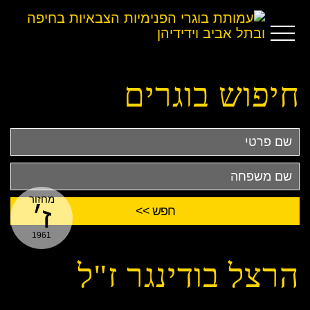
חיפוש בוגרים
שם
פרטי
שם
משפחה
מחזור
ז׳
1961
הרצל בודינגר ז"ל