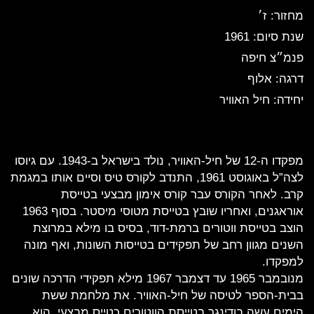
מחזור: ז׳
שנת סיום: 1961
פנמ״צ חיפה
דרגה: אלוף
יחידה: חיל האוויר
מפקדו ה-12 של חיל-האוויר, נולד בישראל ב-1943. עם גיוסו
לצה”ל באוגוסט 1961, התנדב לקורס טיס וסיים אותו במגמת
קרב. לאחר הקורס עבר קורס אימון מבצעי בטייסת
אוראגנים, ואחריו שובץ בטייסת מטוסי מיסטר. בסוף 1963
הוצב בטייסת ווטורים ברמת-דוד, בסיס בו מילא במרוצת
השנים מגוון רחב של תפקידים בטייסות השונות, ואף מונה
למפקדו.
מנובמבר 1965 עד דצמבר 1967 מילא תפקידי הדרכה שונים
בבית-הספר לטיסה של חיל-האוויר. את מלחמת ששת
הימים עשה בודינגר בטייסת הווטורים כטייס מבצעי. הוא