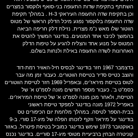
השתתף בתקיפת שדות התעופה בני-סואף ולוקסור במצרים
וכן בתקיפת שדה התעופה העיראקי H-3 . במהלך תקיפת
שדה התעופה בלוקסור נפגע מיכל הדלק הראשי של מטוס
הווטור שלו מאש נ”מ מצרית. נזילת דלק חריפה הביאה
בהמשך לכיבוי אחד המנועים. בודינגר המשיך להטיס את
המטוס על מנוע אחד והצליח להגיע על טיפות הדלק
האחרונות לשדה התעופה באילת ולנחות בשלום.
בדצמבר 1967 חזר בודינגר לבסיס חיל-האוויר רמת-דוד
והוצב כטייס סדיר בטייסת הווטורים. כעבור זמן מה עבר
לטוס בטייסת מיראז’ים, ובאפריל 1969 חזר לטייסת הווטורים
כסמ”ט ב’. כעבור מספר חודשים מונה לסמ”ט א’ של
הטייסת, ולאחר מכן מונה לסמ”ט א’ של טייסת המיראז’ים.
באפריל 1972 מונה בודינגר למפקד טייסת ראשוני
בבית-הספר לטיסה. במהלך מלחמת יום הכיפורים טס
בודינגר על מיראז’ וזקף לזכותו הפלה של מיג-17 סורי. ב-9
באוקטובר 1973 שימש בודינגר כמוביל בטיסת פיטרול. באזור
קוניטרה הבחין ברביעיית מטוסי מיג-17 סוריים. בודינגר נכנס