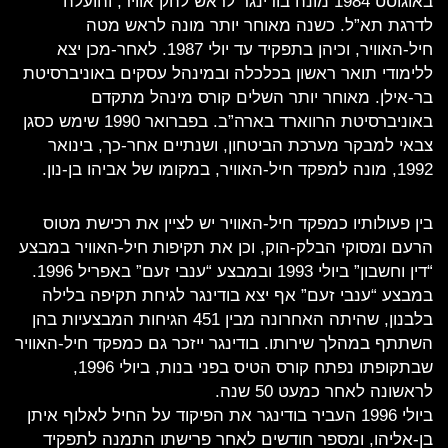
באוגוסט 1984 מונה בודינגר לראש להק אוויר, והועלה
לדרגת תא”ל. כשנה מאוחר יותר מונה לראש מטה
חיל-האוויר, וכיהן בתפקיד עד יולי 1987. לאחר-מכן יצא
ללימודי תואר ראשון בכלכלה ובמינהל עסקים באוניברסיטת
בר-אילן. מאוחר יותר השלים קורס מינהל מתקדם
באוניברסיטת הרווארד בארה”ב. בפברואר 1990 שימש כסגן
צבאי למבקר מערכת הביטחון, ושנתיים אחר-כך, בינואר
1992, מונה למפקד חיל-האוויר, במקומו של אביהו בן-נון.
בין פעולותיו כמפקד חיל-האוויר יש לציין את רכישת מטוס
הרעם ומסוקי הבלק-הוק, וכן את תקיפות חיל-האוויר במבצע
“דין וחשבון” ביולי 1993 ובמבצע “ענבי זעם” באפריל 1996.
במבצע “ענבי זעם” אף יצא בודינגר לגיחת תקיפה בלילה
בלבנון, שהיתה האחרונה מבין 451 הגיחות המבצעיות בהן
השתתף במהלך שירותו. בודינגר ייזכר גם כמפקד חיל-האוויר
שבתקופתו נפתח קורס הטיס בפני בנות, ביולי 1996,
לראשונה לאחר כמעט 50 שנה.
ביולי 1996 העביר בודינגר את הפיקוד על החיל לאלוף איתן
בן-אליהו, ומספר חודשים לאחר פרישתו התמנה לתפקיד