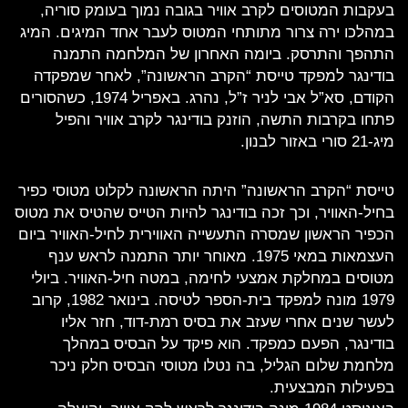
בעקבות המטוסים לקרב אוויר בגובה נמוך בעומק סוריה,
במהלכו ירה צרור מתותחי המטוס לעבר אחד המיגים. המיג
התהפך והתרסק. ביומה האחרון של המלחמה התמנה
בודינגר למפקד טייסת “הקרב הראשונה”, לאחר שמפקדה
הקודם, סא”ל אבי לניר ז”ל, נהרג. באפריל 1974, כשהסורים
פתחו בקרבות התשה, הוזנק בודינגר לקרב אוויר והפיל
מיג-21 סורי באזור לבנון.
טייסת “הקרב הראשונה” היתה הראשונה לקלוט מטוסי כפיר
בחיל-האוויר, וכך זכה בודינגר להיות הטייס שהטיס את מטוס
הכפיר הראשון שמסרה התעשייה האווירית לחיל-האוויר ביום
העצמאות במאי 1975. מאוחר יותר התמנה לראש ענף
מטוסים במחלקת אמצעי לחימה, במטה חיל-האוויר. ביולי
1979 מונה למפקד בית-הספר לטיסה. בינואר 1982, קרוב
לעשר שנים אחרי שעזב את בסיס רמת-דוד, חזר אליו
בודינגר, הפעם כמפקד. הוא פיקד על הבסיס במהלך
מלחמת שלום הגליל, בה נטלו מטוסי הבסיס חלק ניכר
בפעילות המבצעית.