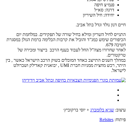
פנמ״צ חיפה
דרגה: סא״ל
יחידה: חיל השיריון
חיים דנון נולד וגדל בתל אביב.
התגייס לחיל השריון ומילא בחיל שורה של תפקידים. במלחמת יום
הכיפורים שימש כמג”ד והוביל את קרבות הבלימה ברמת הגולן במסגרת
חטיבה 679.
לאחר שחרורו מצה”ל החל לעבוד בענף הרכב בייצור ומכירה של
טרקטורים.
במהלך השנים התייצב כאחד המובלים בשוק הרכב הישראל כאשר , בין
היתר, רכש מחצית ממניות חברת UMI , יבואנית קאדילק ושברולט
לישראל.
עיצוב:
שגיא בלומברג
+ יוסי ברקוביץ׳
פיתוח:
Relsites