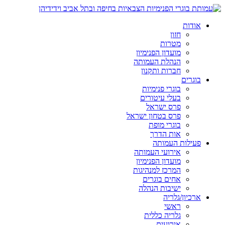
אודות
חזון
מטרות
מועדון הפנימיון
הנהלת העמותה
חברות ותקנון
בוגרים
בוגרי פנימיות
בעלי עיטורים
פרס ישראל
פרס בטחון ישראל
בוגרי מופת
אות הדרך
פעילות העמותה
אירועי העמותה
מועדון הפנימיון
המרכז למנהיגות
אחים בוגרים
ישיבות הנהלה
ארכיון/גלריה
ראשי
גלריה כללית
אירועים