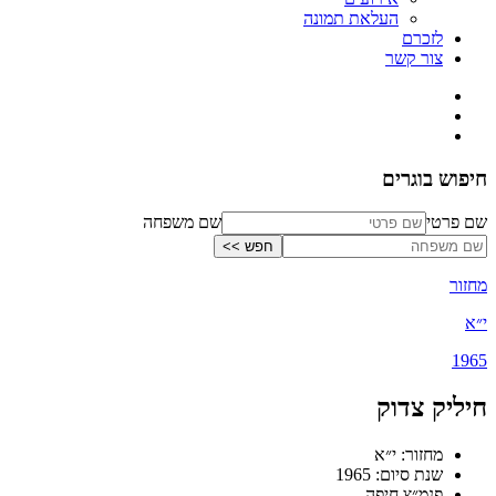
העלאת תמונה
לזכרם
צור קשר
חיפוש בוגרים
שם פרטי
שם משפחה
מחזור
י״א
1965
חיליק צדוק
מחזור: י״א
שנת סיום: 1965
פנמ״צ חיפה