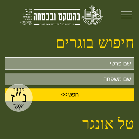
חיפוש בוגרים
שם
פרטי
שם
משפחה
מחזור
נ״ז
"כרמל"
2011
טל אונגר