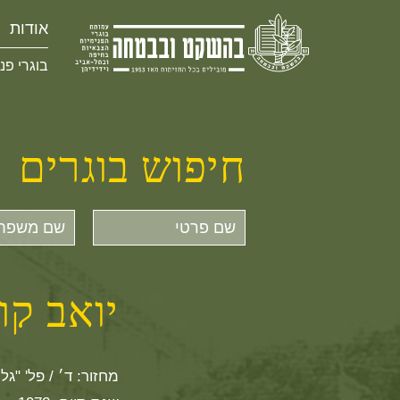
אודות
בוגרי פנ
חיפוש בוגרים
שם
שם
פרטי
משפחה
יואב קו
מחזור: ד׳ / פל' "גלי