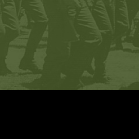
יערות 32, חיפ
צור 
לאת