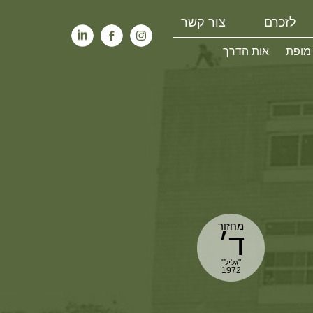
לזכרם
צור קשר
 מופת
אות הדרך
מחזור
ד׳
"גליל"
1972