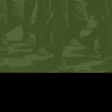
עיצוב:
שגיא בלומברג
+ יוסי ברקוביץ׳
פיתוח:
Relsites