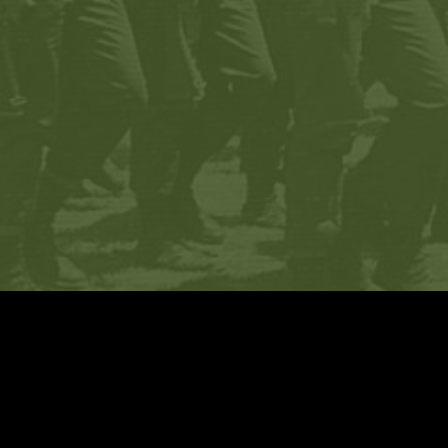
ה 34788
קשר>>
ר הפנמ״צ>>