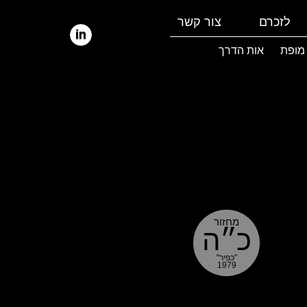
לזכרם
צור קשר
 מופת
אות הדרך
מחזור
כ״ה
"כפיר"
1979