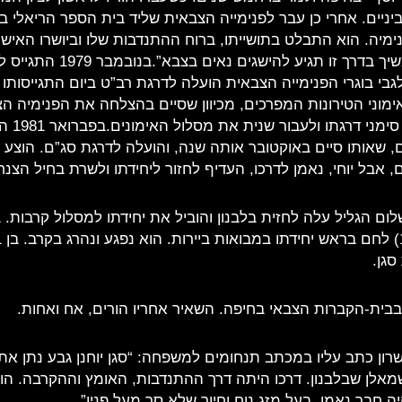
יניים. אחרי כן עבר לפנימייה הצבאית שליד בית הספר הריאלי בח
ימיה. הוא התבלט בתושייתו, ברוח ההתנדבות שלו וביושרו האישי
ציינו מוריו: “אם תמשיך בדרך זו תג
בי בוגרי הפנימייה הצבאית הועלה לדרגת רב”ט ביום התגייסותו לצ
מוני הטירונות המפרכים, מכיוון שסיים בהצלחה את הפנימיה ה
להסיר משר
ם, שאותו סיים באוקטובר אותה שנה, והועלה לדרגת סג”ם. הוצע 
 אבל יוחי, נאמן לדרכו, העדיף לחזור ליחידתו ולשרת בחיל הצנח
 הגליל עלה לחזית בלבנון והוביל את יחידתו למסלול קרבות. בי
סגן.
 בבית-הקברות הצבאי בחיפה. השאיר אחריו הורים, אח ואחות.
ון כתב עליו במכתב תנחומים למשפחה: “סגן יוחנן גבע נתן את ח
שמאלן שבלבנון. דרכו היתה דרך ההתנדבות, האומץ וההקרבה. הו
ה חבר נאמן, בעל מזג נוח וחיוך שלא סר מעל פניו”.