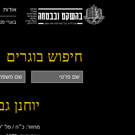
אודות
בוגרי פנ
חיפוש בוגרים
שם
שם
פרטי
משפחה
יוחנן גב
מחזור: כ״ה / פל' "כ