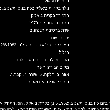
בן מרים ופאול
נולד בקריית ביאליק
בכ”ז בניסן תשכ”ב, 1/5/1962
התגורר בקרית ביאליק
התגייס ב-נובמבר 1979
שרת בחטיבת הצנחנים
יחידה: עורב
נפל בקרב
בכ”א בסיון תשמ”ב, 12/6/1982
הגליל
מקום נפילה: ביירות
באזור לבנון
מקום קבורה: חיפה
אזור: ב, חלקה: 5, שורה: 7, קבר: 7.
הותיר: הורים, אח ואחות
בן מרים ופאול, נולד ביום כ”ז בניסן תשכ”ב (1.5.1962) בקרית ביא
 יוסף” בחיפה ולמד בו חמש שנים. כשעברו הוריו לראשון לציון המ