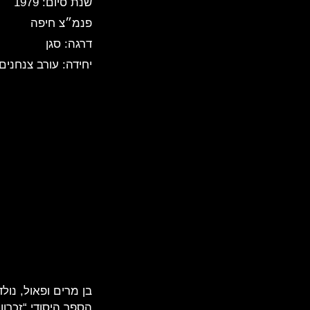
שנת סיום: 1979
פנמ״צ חיפה
דרגה: סגן
יחידה: עורב צנחנים
הספר היסודי “זכרון