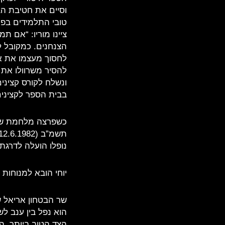
וסיים את חטיבת הב
טובי התלמידים בפנ
הצנחנים. כמקובל לג
לחסוך מעצמו את אי
ונשלח לקורס קציני
בבית הספר לקצינים,
כשפרצה מלחמת שלום
נופלו הועלה לדרגת 
יוחי הובא למנוחות
שר הבטחון אריאל שר
הוא נפל בין ענב ל
הצד הטוב ביותר. הי