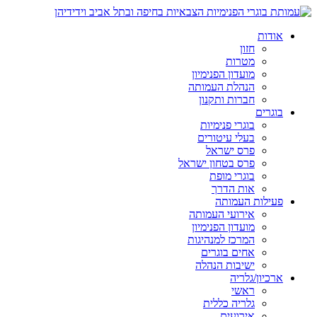
אודות
חזון
מטרות
מועדון הפנימיון
הנהלת העמותה
חברות ותקנון
בוגרים
בוגרי פנימיות
בעלי עיטורים
פרס ישראל
פרס בטחון ישראל
בוגרי מופת
אות הדרך
פעילות העמותה
אירועי העמותה
מועדון הפנימיון
המרכז למנהיגות
אחים בוגרים
ישיבות הנהלה
ארכיון/גלריה
ראשי
גלריה כללית
אירועים