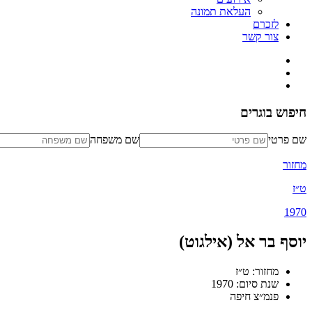
העלאת תמונה
לזכרם
צור קשר
חיפוש בוגרים
שם פרטי
שם משפחה
מחזור
ט״ז
1970
יוסף בר אל (אילגוט)
מחזור: ט״ז
שנת סיום: 1970
פנמ״צ חיפה