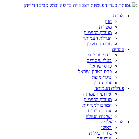
אודות
חזון
מטרות
מועדון הפנימיון
הנהלת העמותה
חברות ותקנון
בוגרים
בוגרי פנימיות
בעלי עיטורים
פרס ישראל
פרס בטחון ישראל
בוגרי מופת
אות הדרך
פעילות העמותה
אירועי העמותה
מועדון הפנימיון
המרכז למנהיגות
אחים בוגרים
ישיבות הנהלה
ארכיון/גלריה
ראשי
גלריה כללית
אירועים