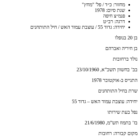
מחזור: כ״ד / פל' "מחץ"
שנת סיום: 1978
פנמ״צ חיפה
דרגה: רב״ט
יחידה: גדוד 55 / עוצבת עמוד האש / חיל התותחנים
בן 20 בנופלו
בן חיריה ואברהם
נולד ברחובות
בב’ בחשוון תשכ”א, 23/10/1960
התגייס ב-אוקטובר 1978
שרת בחיל התותחנים
יחידה: עוצבת עמוד האש – גדוד 55
נפל בעת שירותו
בז’ בתמוז תש”מ, 21/6/1980
מקום קבורה: רחובות