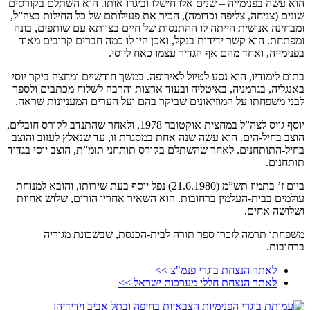
הוא עשה בפנימייה – שנים אלו חישלו וביגרו אותו. הוא השתלם בקורסים
שונים (צניחה, צליפה וכדומה), הכיר את פעילותם של כל החילות בצה”ל,
ומבחינה אנושית הייתה לו ההתנסות של חיים בצוותא עם שותפים, בונה
ומפתחת. הוא קשר ידידות בנקל, ואכן היו לו כמה חברים קרובים מאוד
בפנימייה, ואחד מהם אף הגדיר עצמו כאח ליוסי.
בתום לימודיו, הוא נסע לטיול לאירופה. במשך חודשיים ומחצה ביקר יוסי
באנגליה, בגרמניה, באיטליה ובעוד ארצות והרבה לשלוח מכתבים ולספר
לבני משפחתו על המוזיאונים שביקר בהם ועל הערים המעניינות שראה.
יוסף גויס לצה”ל במחצית אוקטובר 1978, ולאחר שהתנדב לקורס חובלים,
הוצב בחיל-הים. הוא עשה שנה אחת במסגרת זו, עד שנאלץ לעזוב והוצב
בחיל-התותחנים. לאחר שהשתלם בקורס תותחני תומ”ת, הוצב יוסי בגדוד
תותחנים.
ביום ז’ בתמוז תש”מ (21.6.1980) נפל יוסף בעת שירותו, והובא למנוחת
עולמים בבית-העלמין ברחובות. הוא השאיר אחריו הורים, שלוש אחיות
ושלושה אחים.
משפחתו תרמה לזכרו ספר תורה לבית-הכנסת, שבשכונת מגוריה
ברחובות.
לאתר הנצחת בוגרי פנמ"צ >>
לאתר הנצחת חללי מערכות ישראל >>