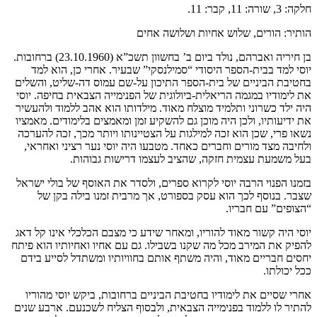
חלקה: 3, שורה: 11, קבר: 11.
הותיר: הורים, שלוש אחיות ושלושה אחים
בן חיריה ואברהם, נולד ביום ב’ בחשוון תשכ”א (23.10.1960) ברחובות.
יוסי למד בבית-הספר היסודי “סמילנסקי” שבעיר. אחרי כן, הוא למד
בחטיבת הביניים של בית-הספר התיכון על-שם עמוס דה-שליט, והשלים
את לימודיו במגמה הריאלית-ביולוגית של הפנימייה הצבאית בחיפה. יוסי
היה ילד כשרוני ותלמיד מוצלח מאוד. מילדותו הוא אהב ללמוד ולהעשיר
את ידיעותיו, ולכן היה מוכן גם להשקיע זמן ומאמצים בלימודים. מאמציו
נשאו פרי, שכן הוא זכה למילגות על הצטיינותו ויותר מכך, זכה להערכה
ולחיבה מצד מורים וחברים כאחד. מטבעו היה יוסי נער רציני ואחראי,
בעל משמעת עצמית חזקה, שהציב לעצמו דרישות גבוהות.
בזמנו הפנוי הרבה יוסי לקרוא ספרים, ולסדר את האוסף של בולי ישראל
שצבר. בנוסף לכך הוא עסק בספורט, אך מרבית זמנו בילה בקן של
“הצופים” עם חבריו.
יוסי היה קשור מאוד להוריו, ומאחר שידע כי מצבם הכלכלי אינו קל דאג
להפיק את המירב מכל מה שקנו בשבילו. גם עם אחיו ואחיותיו הוא פיתח
יחסים חבריים מאוד, והיה משתף אותם בחוויותיו ומשתדל לסייע בידם
ככל יכולתו.
אחרי שסיים את לימודיו בחטיבת הביניים ברחובות, ביקש יוסי מהוריו
להתיר לו ללמוד בפנימייה הצבאית, ולבסוף הצליח לשכנעם. ארבע שנים