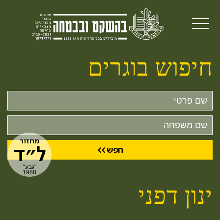
חיפוש בוגרים
שם
פרטי
שם
משפחה
מחזור
ל״ד
"גבע"
1988
ינון דפני