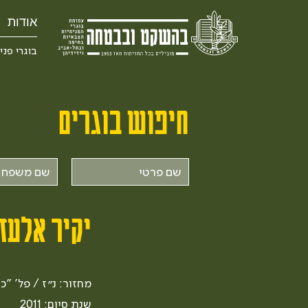
אודות
בוגרי פני
חיפוש בוגרים
שם
שם
פרטי
משפחה
יקיר אלעז
מחזור: נ״ז / פל' "כ
שנת סיום: 2011