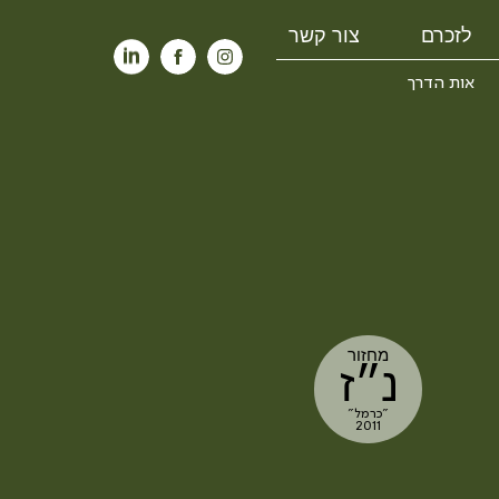
לזכרם
צור קשר
אות הדרך
מחזור
נ״ז
"כרמל"
2011