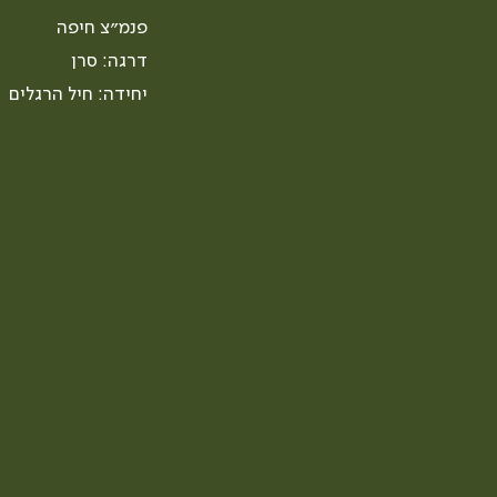
פנמ״צ חיפה
דרגה: סרן
יחידה: חיל הרגלים